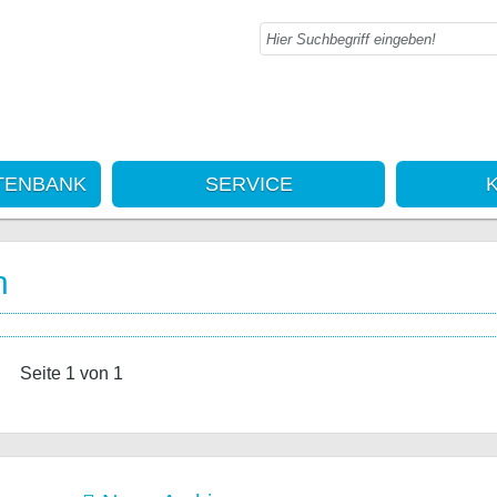
TENBANK
SERVICE
n
Seite 1 von 1