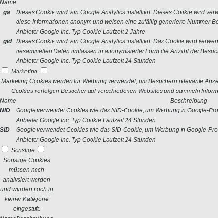
Name
_ga
Dieses Cookie wird von Google Analytics installiert. Dieses Cookie wird v
diese Informationen anonym und weisen eine zufällig generierte Nummer Bes
Anbieter
Google Inc.
Typ
Cookie
Laufzeit
2 Jahre
_gid
Dieses Cookie wird von Google Analytics installiert. Das Cookie wird verwe
gesammelten Daten umfassen in anonymisierter Form die Anzahl der Besuch
Anbieter
Google Inc.
Typ
Cookie
Laufzeit
24 Stunden
Marketing
Marketing Cookies werden für Werbung verwendet, um Besuchern relevante Anze
Cookies verfolgen Besucher auf verschiedenen Websites und sammeln Informa
Name
Beschreibung
NID
Google verwendet Cookies wie das NID-Cookie, um Werbung in Google-Prod
Anbieter
Google Inc.
Typ
Cookie
Laufzeit
24 Stunden
SID
Google verwendet Cookies wie das SID-Cookie, um Werbung in Google-Prod
Anbieter
Google Inc.
Typ
Cookie
Laufzeit
24 Stunden
Sonstige
Sonstige Cookies
müssen noch
analysiert werden
und wurden noch in
keiner Kategorie
eingestuft.