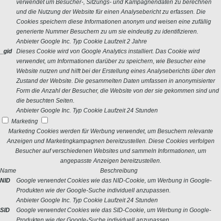
verwendet um Besucher-, Sitzungs- und Kampagnendaten zu berechnen
und die Nutzung der Website für einen Analysebericht zu erfassen. Die
Cookies speichern diese Informationen anonym und weisen eine zufällig
generierte Nummer Besuchern zu um sie eindeutig zu identifizieren.
Anbieter
Google Inc.
Typ
Cookie
Laufzeit
2 Jahre
_gid
Dieses Cookie wird von Google Analytics installiert. Das Cookie wird
verwendet, um Informationen darüber zu speichern, wie Besucher eine
Website nutzen und hilft bei der Erstellung eines Analyseberichts über den
Zustand der Website. Die gesammelten Daten umfassen in anonymisierter
Form die Anzahl der Besucher, die Website von der sie gekommen sind und
die besuchten Seiten.
Anbieter
Google Inc.
Typ
Cookie
Laufzeit
24 Stunden
Marketing
Marketing Cookies werden für Werbung verwendet, um Besuchern relevante
Anzeigen und Marketingkampagnen bereitzustellen. Diese Cookies verfolgen
Besucher auf verschiedenen Websites und sammeln Informationen, um
angepasste Anzeigen bereitzustellen.
Name
Beschreibung
NID
Google verwendet Cookies wie das NID-Cookie, um Werbung in Google-
Produkten wie der Google-Suche individuell anzupassen.
Anbieter
Google Inc.
Typ
Cookie
Laufzeit
24 Stunden
SID
Google verwendet Cookies wie das SID-Cookie, um Werbung in Google-
Produkten wie der Google-Suche individuell anzupassen.