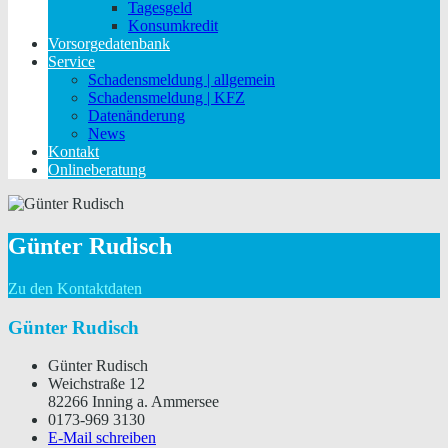
Tagesgeld
Konsumkredit
Vorsorgedatenbank
Service
Schadensmeldung | allgemein
Schadensmeldung | KFZ
Datenänderung
News
Kontakt
Onlineberatung
Günter Rudisch
Zu den Kontaktdaten
Günter Rudisch
Günter Rudisch
Weichstraße 12
82266 Inning a. Ammersee
0173-969 3130
E-Mail schreiben