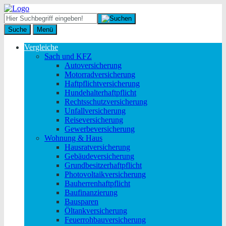
Suche
Menü
Vergleiche
Sach und KFZ
Autoversicherung
Motorradversicherung
Haftpflichtversicherung
Hundehalterhaftpflicht
Rechtsschutzversicherung
Unfallversicherung
Reiseversicherung
Gewerbeversicherung
Wohnung & Haus
Hausratversicherung
Gebäudeversicherung
Grundbesitzerhaftpflicht
Photovoltaikversicherung
Bauherrenhaftpflicht
Baufinanzierung
Bausparen
Öltankversicherung
Feuerrohbauversicherung